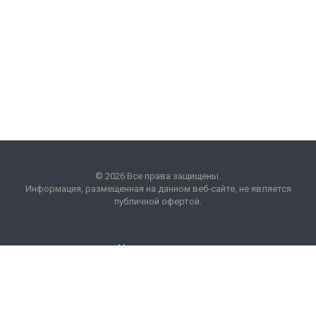
© 2026 Все права защищены.
Информация, размещенная на данном веб-сайте, не является
публичной офертой.
Наши контакты
8 (495) 225 99 01
info
@
optim
acons
.
info