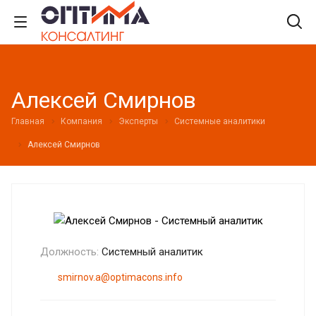
Алексей Смирнов
Главная
Компания
Эксперты
Системные аналитики
Алексей Смирнов
Должность:
Системный аналитик
smirnov.a@optimacons.info