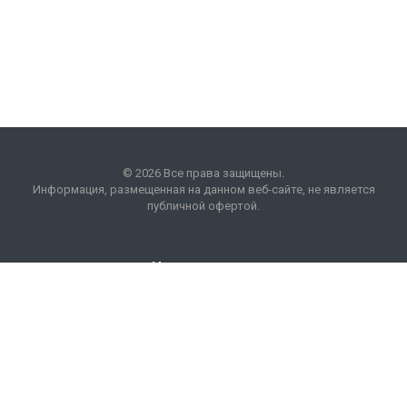
© 2026 Все права защищены.
Информация, размещенная на данном веб-сайте, не является
публичной офертой.
Наши контакты
8 (495) 225 99 01
info
@
optim
acons
.
info
Москва, БП "Кожевники"