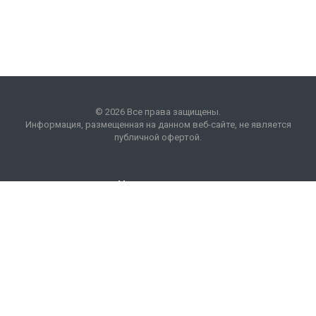
© 2026 Все права защищены.
Информация, размещенная на данном веб-сайте, не является
публичной офертой.
Наши контакты
8 (495) 225 99 01
info
@
optim
acons
.
info
Москва, БП "Кожевники"
ул. Дербеневская, 20.