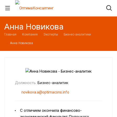
Анна Новикова
Главная
Компания
Эксперты
Бизнес-аналитики
Анна Новикова
Должность:
Бизнес-аналитик
novikova.a@optimacons.info
С отличием окончила финансово-
экономический факультет Полоцкого