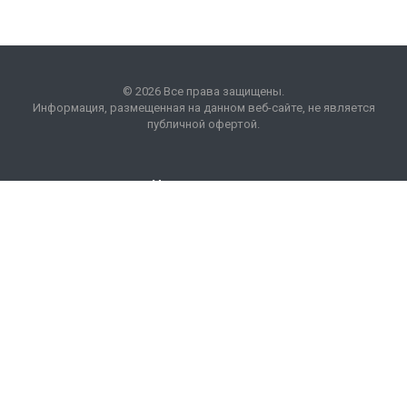
© 2026 Все права защищены.
Информация, размещенная на данном веб-сайте, не является
публичной офертой.
Наши контакты
8 (495) 225 99 01
info
@
optim
acons
.
info
Москва, БП "Кожевники"
ул. Дербеневская, 20.