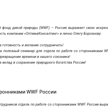
 фонд дикой природы (WWF) – Россия выражает свою искре
сть компании «ОптимаКонсалтинг» и лично Олегу Борознову.
а готовность и желание сотрудничать!
За полезный семинар для отдела по работе со сторонниками W
превращение времени в нашего союзника!
а вклад в сохранение природного богатства России!
торонниками WWF России
отрудников отдела по работе со сторонниками WWF России выр