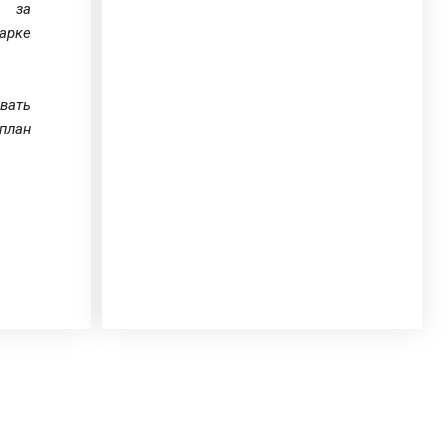
» за
арке
вать
план