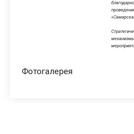
благодар
проведен
«Самарска
Стратегич
механизм
мероприят
Фотогалерея